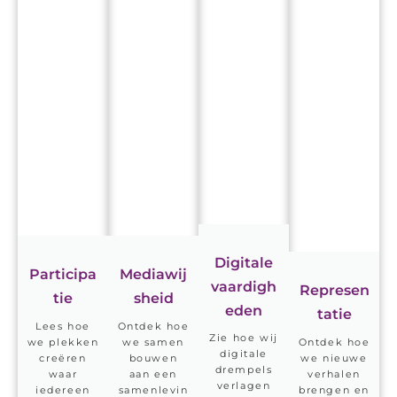
Digitale
Participa
Mediawij
vaardigh
Represen
tie
sheid
eden
tatie
Lees hoe
Ontdek hoe
Zie hoe wij
we plekken
we samen
Ontdek hoe
digitale
creëren
bouwen
we nieuwe
drempels
waar
aan een
verhalen
verlagen
iedereen
samenlevin
brengen en