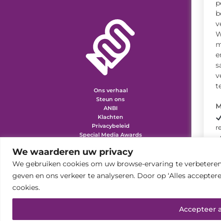
p
b
v
W
m
e
s
v
t
Ons verhaal
Steun ons
M
ANBI
Klachten
Privacybeleid
r
Special Media Awards
Vacatures
m
We waarderen uw privacy
We gebruiken cookies om uw browse-ervaring te verbeteren,
geven en ons verkeer te analyseren. Door op ‘Alles acceptere
i
cookies.
Accepteer a
Blijf op de hoogte via onze