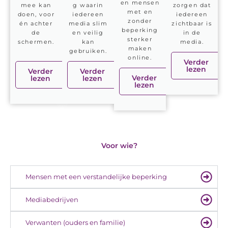
en mensen
mee kan
g waarin
zorgen dat
met en
doen, voor
iedereen
iedereen
zonder
én achter
media slim
zichtbaar is
beperking
de
en veilig
in de
sterker
schermen.
kan
media.
maken
gebruiken.
online.
Verder
lezen
Verder
Verder
Verder
lezen
lezen
lezen
Voor wie?
Mensen met een verstandelijke beperking
Mediabedrijven
Verwanten (ouders en familie)