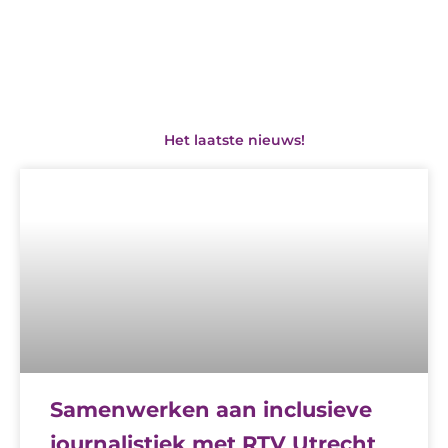
Het laatste nieuws!
P
P
a
a
g
g
e
e
Samenwerken aan inclusieve
journalistiek met RTV Utrecht