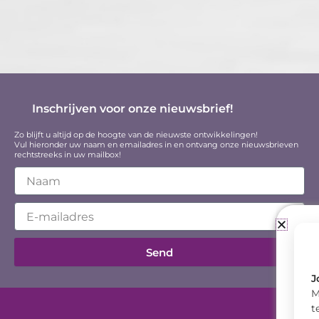
Inschrijven voor onze nieuwsbrief!
Zo blijft u altijd op de hoogte van de nieuwste ontwikkelingen!
Vul hieronder uw naam en emailadres in en ontvang onze nieuwsbrieven
rechtstreeks in uw mailbox!
N
a
m
E
e
m
a
i
Send
l
J
M
t